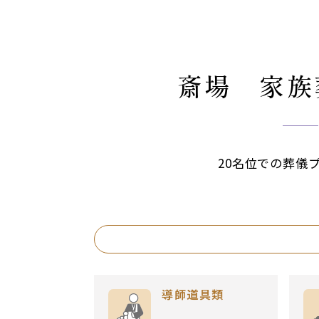
斎場 家族
20名位での葬儀
導師道具類