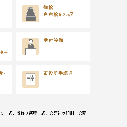
御棺
白布棺6.25尺
受付設備
・
ター
者・
市役所手続き
飾り一式、後飾り祭壇一式、会葬礼状印刷、会葬