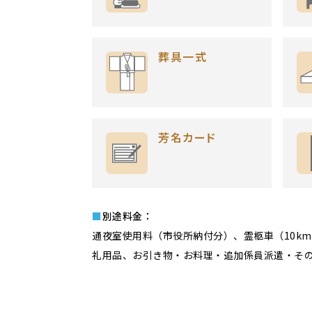
葬具一式
芳名カード
■別途料金：
通夜室使用料（市役所納付分）、霊柩車（10k
礼用品、お引き物・お料理・追加係員派遣・そ