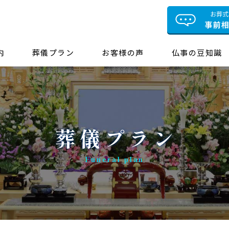
内
葬儀プラン
お客様の声
仏事の豆知識
葬儀プラン
Funeral plan