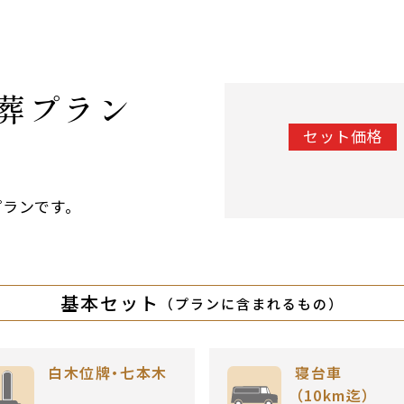
葬プラン
セット価格
プランです。
基本セット
（プランに含まれるもの）
白木位牌・
七本木
寝台車
（10km迄）