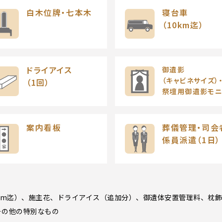
白木位牌・
七本木
寝台車
（10km迄）
ドライアイス
御遺影
（キャビネサイズ）
（1回）
祭壇用御遺影モニ
案内看板
葬儀管理・司会
係員派遣（1日）
km迄）、施主花、ドライアイス（追加分）、御遺体安置管理料、枕
その他の特別なもの